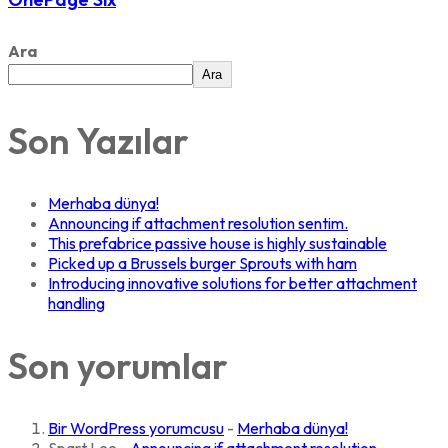
Ara
Ara
Son Yazılar
Merhaba dünya!
Announcing if attachment resolution sentim.
This prefabrice passive house is highly sustainable
Picked up a Brussels burger Sprouts with ham
Introducing innovative solutions for better attachment
handling
Son yorumlar
Bir WordPress yorumcusu
-
Merhaba dünya!
Spart Lee
-
Announcing if attachment resolution