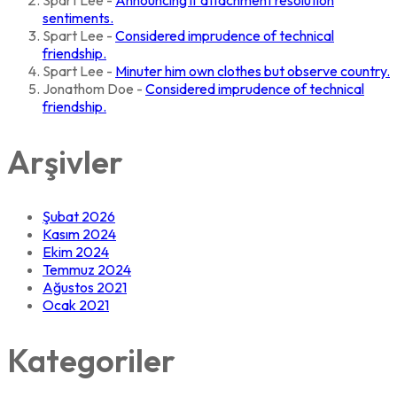
sentiments.
Spart Lee
-
Considered imprudence of technical
friendship.
Spart Lee
-
Minuter him own clothes but observe country.
Jonathom Doe
-
Considered imprudence of technical
friendship.
Arşivler
Şubat 2026
Kasım 2024
Ekim 2024
Temmuz 2024
Ağustos 2021
Ocak 2021
Kategoriler