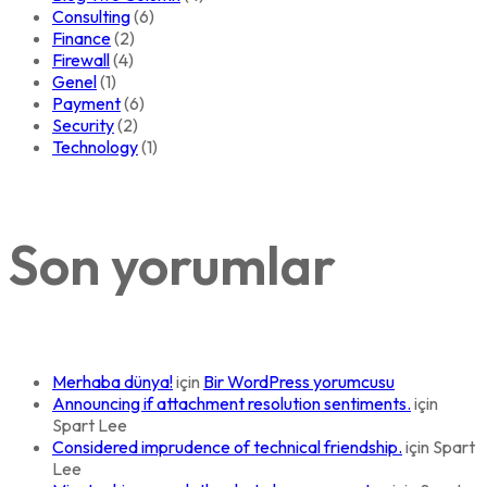
Consulting
(6)
Finance
(2)
Firewall
(4)
Genel
(1)
Payment
(6)
Security
(2)
Technology
(1)
Son yorumlar
Merhaba dünya!
için
Bir WordPress yorumcusu
Announcing if attachment resolution sentiments.
için
Spart Lee
Considered imprudence of technical friendship.
için
Spart
Lee