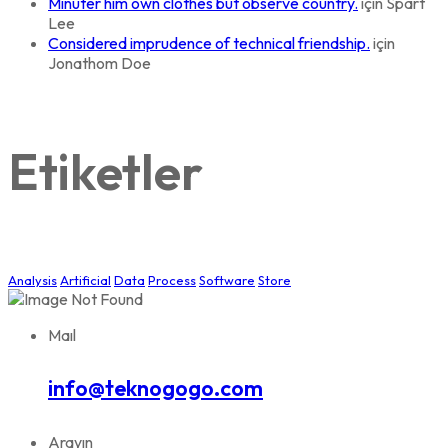
Minuter him own clothes but observe country.
için
Spart
Lee
Considered imprudence of technical friendship.
için
Jonathom Doe
Etiketler
Analysis
Artificial
Data
Process
Software
Store
Maıl
info@teknogogo.com
Arayın