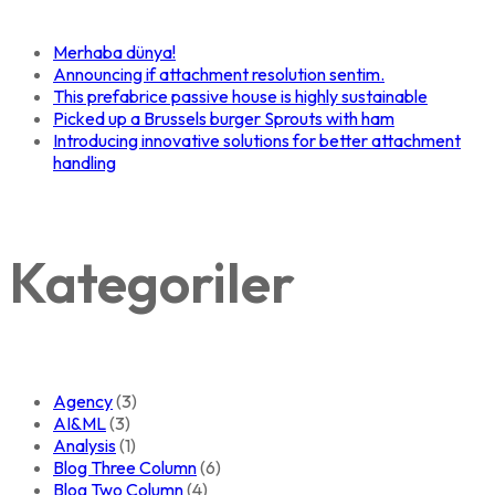
Merhaba dünya!
Announcing if attachment resolution sentim.
This prefabrice passive house is highly sustainable
Picked up a Brussels burger Sprouts with ham
Introducing innovative solutions for better attachment
handling
Kategoriler
Agency
(3)
AI&ML
(3)
Analysis
(1)
Blog Three Column
(6)
Blog Two Column
(4)