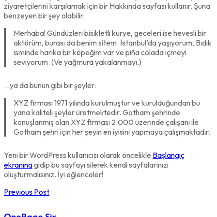
ziyaretçilerini karşılamak için bir Hakkında sayfası kullanır. Şuna
benzeyen bir şey olabilir:
Merhaba! Gündüzleri bisikletli kurye, geceleri ise hevesli bir
aktörüm, burası da benim sitem. İstanbul’da yaşıyorum, Bıdık
isminde harika bir köpeğim var ve piña colada içmeyi
seviyorum. (Ve yağmura yakalanmayı.)
…ya da bunun gibi bir şeyler:
XYZ firması 1971 yılında kurulmuştur ve kurulduğundan bu
yana kaliteli şeyler üretmektedir. Gotham şehrinde
konuşlanmış olan XYZ firması 2.000 üzerinde çalışanı ile
Gotham şehri için her şeyin en iyisini yapmaya çalışmaktadır.
Yeni bir WordPress kullanıcısı olarak öncelikle
Başlangıç
ekranına
gidip bu sayfayı silerek kendi sayfalarınızı
oluşturmalısınız. İyi eğlenceler!
Previous Post
OnePage Six